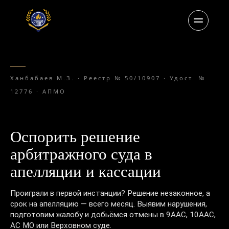
Ханбабаев М.З. · Реестр № 50/10907 · Удост. №
12776 · АПМО
Оспорить решение
арбитражного суда в
апелляции и кассации
Проиграли в первой инстанции? Решение незаконное, а
срок на апелляцию — всего месяц. Выявим нарушения,
подготовим жалобу и добьёмся отмены в 9ААС, 10ААС,
АС МО или Верховном суде.