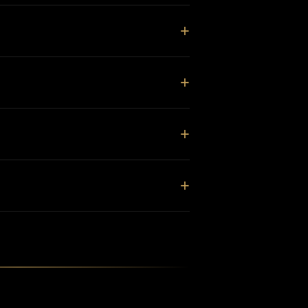
+
+
+
+