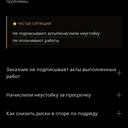
проблемы.
⭐ ЧАСТЫЕ СИТУАЦИИ:
Не подписывают акты
Начислили неустойку
Не оплачивают работы
Заказчик не подписывает акты выполненных
работ
Такая ситуация требует фиксации объёма выполненных
Начислили неустойку за просрочку
работ и правильного оформления документов. Важно
подтвердить, что результат работ передан и заказчик
уклоняется от приемки.
Размер неустойки и её обоснованность зависят от
Как снизить риски в споре по подряду
условий договора и причин просрочки. В большинстве
Подробный разбор ситуации →
случаев ключевым становится вопрос вины сторон и
правильной фиксации нарушений.
Ключевую роль играют документы: договор, акты,