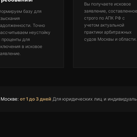
Вы получаете исковое
заявление, составленно
Формируем базу для
строго по АПК РФ с
взыскания
учетом актуальной
задолженности. Точно
практики арбитражных
рассчитываем неустойку
судов Москвы и области.
 проценты для
включения в исковое
аявление.
в Москве:
от 1 до 3 дней
|
Для юридических лиц и индивидуал