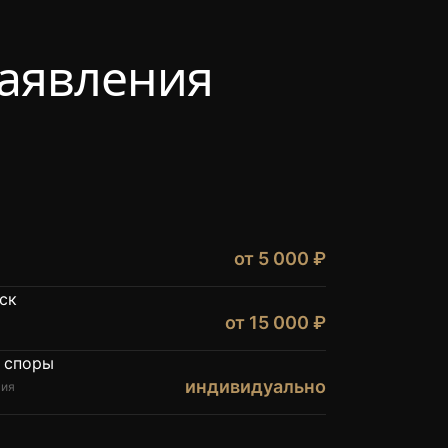
заявления
от 5 000 ₽
ск
от 15 000 ₽
 споры
индивидуально
гия