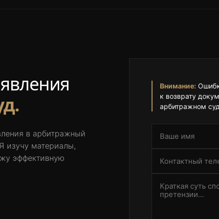
аявления
Внимание:
Ошибки
к возврату докум
д.
арбитражном суд
вления в арбитражный
 Я изучу материалы,
ожу эффективную