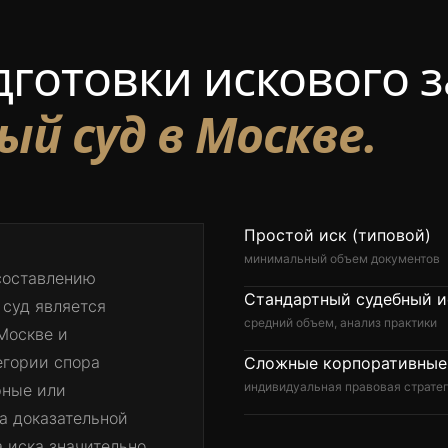
дготовки искового 
й суд в Москве.
Простой иск (типовой)
минимальный объем документов
 составлению
Стандартный судебный и
 суд является
средний объем, анализ практики
Москве и
егории спора
Сложные корпоративные
индивидуальная правовая страте
рные или
а доказательной
 иска значительно