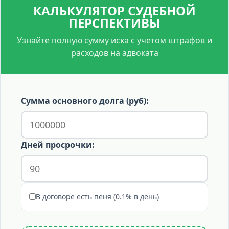
передачи при заезде).
КАЛЬКУЛЯТОР СУДЕБНОЙ
арендная плата за этот период не начисляется. В
ПЕРСПЕКТИВЫ
претензии в таком случае нужно требовать
перерасчета и документально подтверждать факт
Узнайте полную сумму иска с учетом штрафов и
недопуска.
расходов на адвоката
Сумма основного долга (руб):
Дней просрочки:
В договоре есть пеня (0.1% в день)