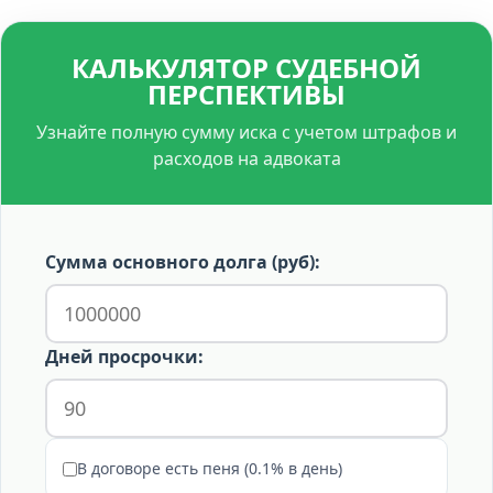
возрастает.
на ст. 753 ГК РФ (односторонний акт сдачи-приемки
работ). Если вы своевременно известили заказчика о
КАЛЬКУЛЯТОР СУДЕБНОЙ
завершении работ, а он уклонился от приемки без
ПЕРСПЕКТИВЫ
мотивированного отказа, работа считается принятой
и подлежит оплате.
Узнайте полную сумму иска с учетом штрафов и
расходов на адвоката
Сумма основного долга (руб):
Дней просрочки:
В договоре есть пеня (0.1% в день)