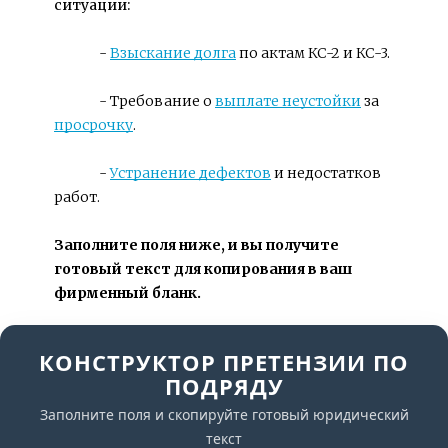
ситуации:
               - 
Взыскание долга
 по актам КС-2 и КС-3.
               - Требование о 
выплате неустойки
 за 
просрочку
.
               - 
Устранение дефектов
 и недостатков 
работ.
Заполните поля ниже, и вы получите 
готовый текст для копирования в ваш 
фирменный бланк.
КОНСТРУКТОР ПРЕТЕНЗИИ ПО
ПОДРЯДУ
Заполните поля и скопируйте готовый юридический
текст