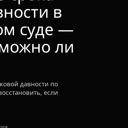
вности в
м суде —
 можно ли
сковой давности по
восстановить, если
срок