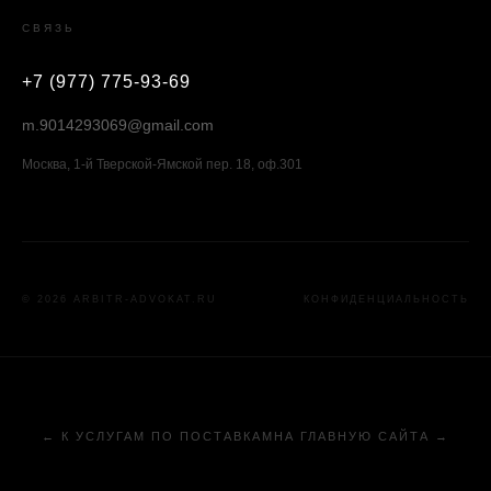
СВЯЗЬ
+7 (977) 775-93-69
m.9014293069@gmail.com
Москва, 1-й Тверской-Ямской пер. 18, оф.301
© 2026 ARBITR-ADVOKAT.RU
КОНФИДЕНЦИАЛЬНОСТЬ
← К УСЛУГАМ ПО ПОСТАВКАМ
НА ГЛАВНУЮ САЙТА →