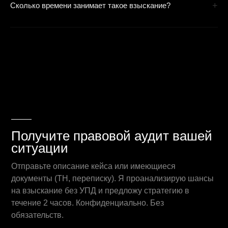
ВС №10), если можно идентифицировать отправителя. Мы
+
Сколько времени занимает такое взыскание?
проводим осмотр переписки и фиксируем её для суда как
полноценное доказательство.
Стандартный срок в Арбитражном суде — от 3 до 6 месяцев.
При наличии сильной базы косвенных доказательств мы
часто переходим в упрощенное производство, что сокращает
срок до 2 месяцев.
Получите правовой аудит вашей
ситуации
Отправьте описание кейса или имеющиеся
документы (ТН, переписку). Я проанализирую шансы
на взыскание без УПД и предложу стратегию в
течение 2 часов. Конфиденциально. Без
обязательств.