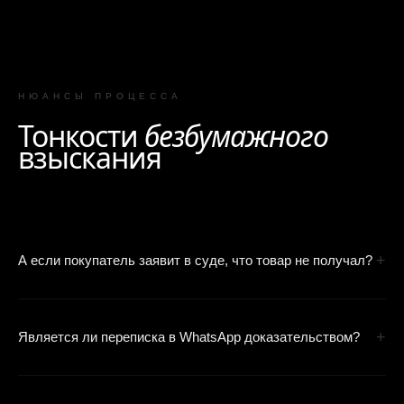
НЮАНСЫ ПРОЦЕССА
Тонкости
безбумажного
взыскания
+
А если покупатель заявит в суде, что товар не получал?
Мы противопоставим этому транспортные накладные и
путевые листы. Суд исходит из того, что перевозчик не возит
+
Является ли переписка в WhatsApp доказательством?
«воздух», а подпись водителя подтверждает выбытие товара
из вашего владения.
Да, согласно актуальной практике (Постановление Пленума