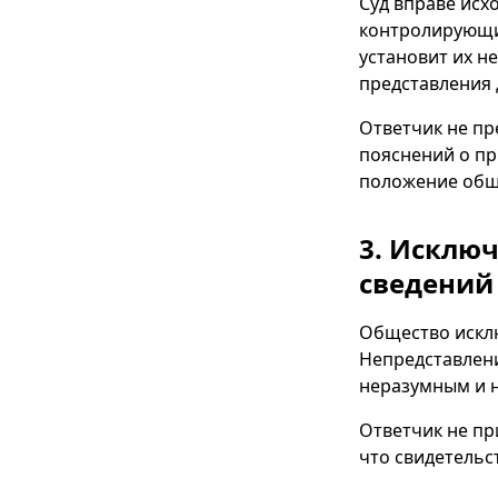
Суд вправе исх
контролирующих
установит их н
представления 
Ответчик не пре
пояснений о пр
положение общ
3. Исклю
сведений
Общество исклю
Непредставлени
неразумным и 
Ответчик не пр
что свидетельс