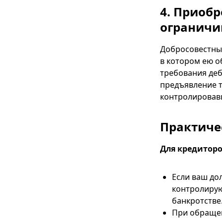
4. Приоб
ограничи
Добросовестный
в котором ею о
требования деб
предъявление т
контролировав
Практиче
Для кредиторо
Если ваш до
контролирую
банкротстве
При обращен