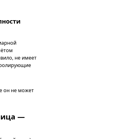
пности
диарной
чётом
вило, не имеет
нтролирующие
е он не может
лица —