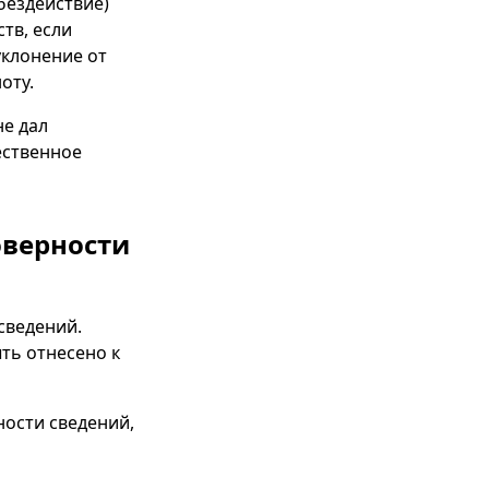
бездействие)
тв, если
уклонение от
оту.
не дал
ественное
оверности
сведений.
ть отнесено к
ности сведений,