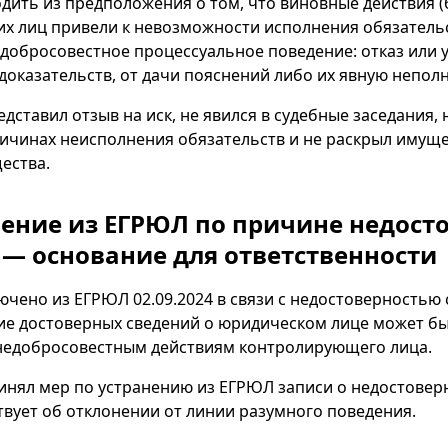
одить из предположения о том, что виновные действия (
 лиц привели к невозможности исполнения обязательс
едобросовестное процессуальное поведение: отказ или 
доказательств, от дачи пояснений либо их явную неполн
дставил отзыв на иск, не явился в судебные заседания, 
ичинах неисполнения обязательств и не раскрыл имущ
ества.
чение из ЕГРЮЛ по причине недост
 — основание для ответственности
чено из ЕГРЮЛ 02.09.2024 в связи с недостоверностью 
е достоверных сведений о юридическом лице может бы
недобросовестным действиям контролирующего лица.
инял мер по устранению из ЕГРЮЛ записи о недостовер
твует об отклонении от линии разумного поведения.