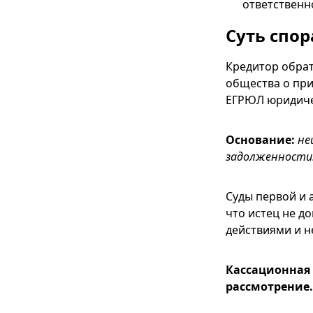
ответственн
Суть спор
Кредитор обрат
общества о при
ЕГРЮЛ юридиче
Основание:
не
задолженности
Суды первой и
что истец не д
действиями и 
Кассационная 
рассмотрение.