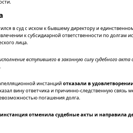
ости.
а
ился в суд с иском к бывшему директору и единственно
влечении к субсидиарной ответственности по долгам и
ского лица.
исполнение вступившего в законную силу судебного акта 
.
 апелляционной инстанций
отказали в удовлетворени
оказал вину ответчика и причинно-следственную связь м
невозможностью погашения долга.
инстанция отменила судебные акты и направила де