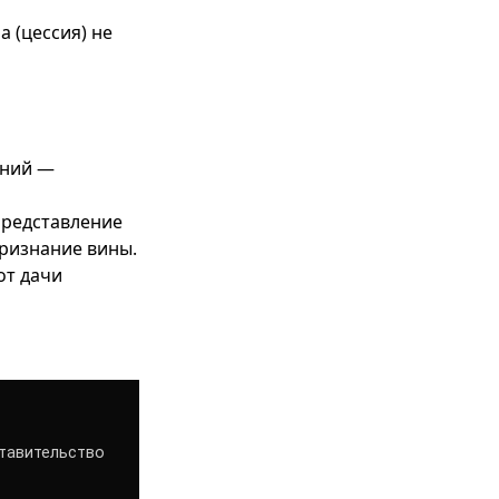
 (цессия) не
ений —
представление
признание вины.
от дачи
ставительство