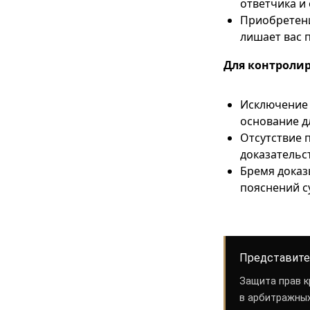
ответчика и 
Приобретени
лишает вас 
Для контролир
Исключение 
основание д
Отсутствие 
доказательс
Бремя доказ
пояснений с
Представите
Защита прав к
в арбитражных