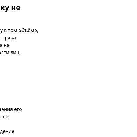
ку не
у в том объёме,
 права
а на
сти лиц,
чения его
ла о
едение