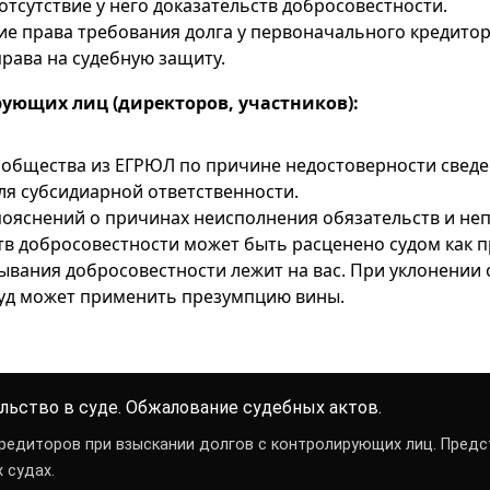
отсутствие у него доказательств добросовестности.
е права требования долга у первоначального кредитора
права на судебную защиту.
ующих лиц (директоров, участников):
общества из ЕГРЮЛ по причине недостоверности свед
ля субсидиарной ответственности.
пояснений о причинах неисполнения обязательств и не
тв добросовестности может быть расценено судом как 
ывания добросовестности лежит на вас. При уклонении 
уд может применить презумпцию вины.
льство в суде. Обжалование судебных актов.
редиторов при взыскании долгов с контролирующих лиц. Пред
 судах.