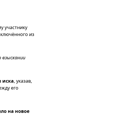
му участнику
сключённого из
о взыскании
и иска
, указав,
ежду его
ло на новое