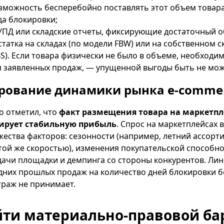
зможность бесперебойно поставлять этот объем товара
да блокировки;
УПД или складские отчеты, фиксирующие достаточный 
татка на складах (по модели FBW) или на собственном с
BS). Если товара физически не было в объеме, необходи
 заявленных продаж, — упущенной выгоды быть не мож
ирование динамики рынка e-comme
о отметил, что
факт размещения товара на маркетп
тирует стабильную прибыль
. Спрос на маркетплейсах 
жества факторов: сезонности (например, летний ассорт
 той же скоростью), изменения покупательской способн
ачи площадки и демпинга со стороны конкурентов. Ли
них прошлых продаж на количество дней блокировки бе
раж не принимает.
йти материально-правовой ба