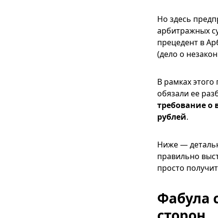
Но здесь предп
арбитражных с
прецедент в Ар
(дело о незако
В рамках этого
обязали ее раз
требование о
рублей
.
Ниже — деталь
правильно выст
просто получи
Фабула 
сторон