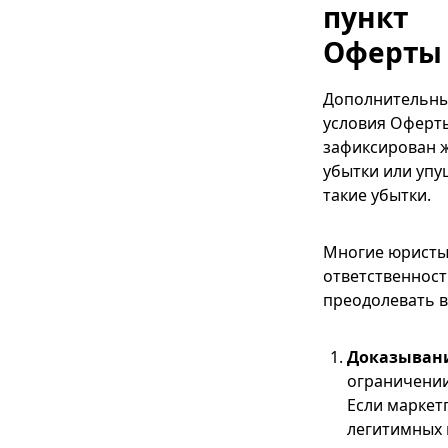
пункт
Оферты 
Дополнительным
условия Оферты
зафиксирован ж
убытки или упу
такие убытки.
Многие юристы 
ответственност
преодолевать 
Доказывание
ограничении
Если маркет
легитимных 