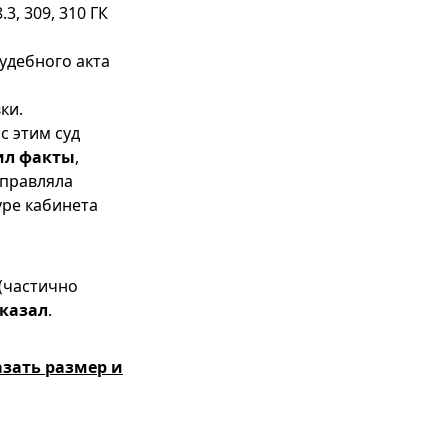
3, 309, 310 ГК
удебного акта
ки.
с этим суд
ил факты
,
аправляла
уре кабинета
(частично
казал
.
азать размер и