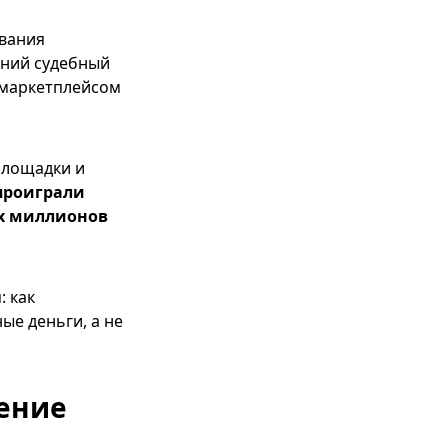
ывания
вний судебный
 маркетплейсом
площадки и
проиграли
их миллионов
 как
ые деньги, а не
дение