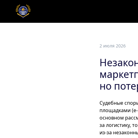
2 июля 2026
Незакон
маркетп
но пот
Судебные спор
площадками (e-
основном расс
за логистику, 
из-за незаконн