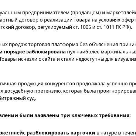
уальным предпринимателем (продавцом) и маркетплей
артный договор о реализации товара на условиях оферт
ский договор, регулируемый ст. 1005 и ст. 1011 ГК РФ).
ных продаж торговая платформа без объяснения причи
м порядке заблокировала
пул наиболее маржинальных
 Товары исчезли с сайта и стали недоступны для визуали
гичная продукция конкурентов продолжала успешно пр
л досудебную претензию, которая была проигнорирован
битражный суд.
влении были заявлены три ключевых требования:
ркетплейс разблокировать карточки
в натуре в течен