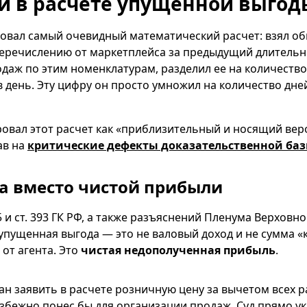
и в расчете упущенной выгод
овал самый очевидный математический расчет: взял о
перечислению от маркетплейса за предыдущий длитель
даж по этим номенклатурам, разделил ее на количество
в день. Эту цифру он просто умножил на количество дн
овал этот расчет как «приблизительный и носящий ве
ав на
критические дефекты доказательственной ба
ка вместо чистой прибыли
5 и ст. 393 ГК РФ, а также разъяснений Пленума Верховн
, упущенная выгода — это не валовый доход и не сумма «
от агента. Это
чистая недополученная прибыль
.
ан заявить в расчете розничную цену за вычетом всех р
збежно понес бы для организации продаж. Суд прямо ук