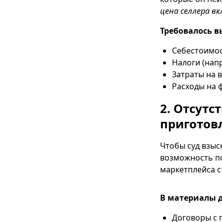
цена селлера в
Требовалось в
Себестоимос
Налоги (нап
Затраты на 
Расходы на ф
2. Отсутс
приготовл
Чтобы суд взыс
возможность по
маркетплейса 
В материалы д
Договоры с 