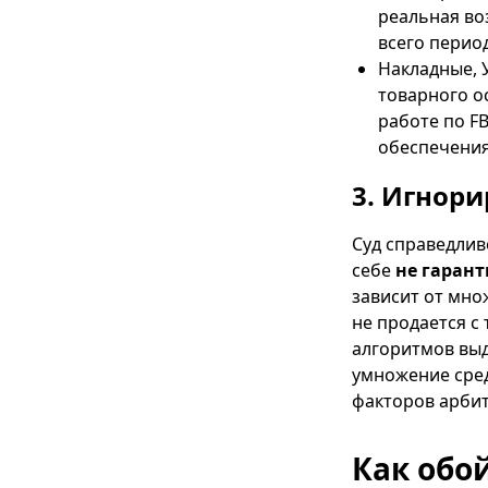
реальная во
всего перио
Накладные, 
товарного ос
работе по F
обеспечения
3. Игнор
Суд справедлив
себе
не гаран
зависит от мно
не продается с
алгоритмов выд
умножение сред
факторов арбит
Как обо