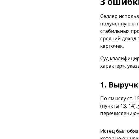
3 ошибк
Селлер использ
полученную к 
стабильных про
средний доход 
карточек.
Суд квалифицир
характер», указ
1. Выруч
По смыслу ст. 1
(пункты 13, 14)
перечислению» 
Истец был обяз
которые он неи