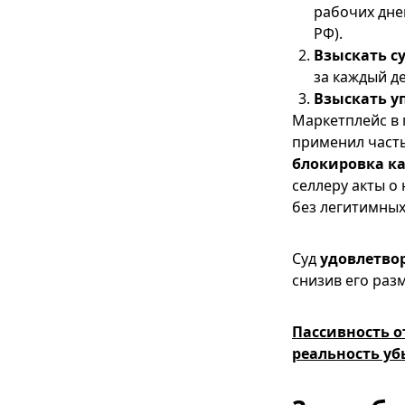
рабочих дней
РФ).
Взыскать су
за каждый д
Взыскать у
Маркетплейс в п
применил часть
блокировка к
селлеру акты о
без легитимных
Суд
удовлетво
снизив его раз
Пассивность о
реальность убы