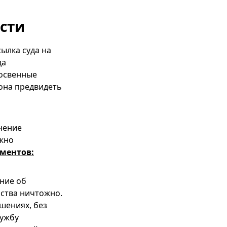
сти
ылка суда на
да
косвенные
 она предвидеть
чение
ужно
ментов:
ние об
ства ничтожно.
шениях, без
лужбу