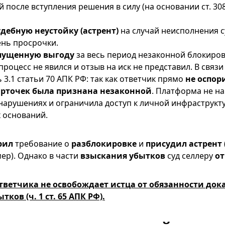
 после вступления решения в силу (на основании ст. 308.
дебную неустойку (астрент)
на случай неисполнения с
ень просрочки.
пущенную выгоду
за весь период незаконной блокиров
роцесс не явился и отзыв на иск не представил. В связи 
 3.1 статьи 70 АПК РФ: так как ответчик прямо
не оспор
арточек была признана незаконной
. Платформа не н
 нарушениях и ограничила доступ к личной инфраструкт
 оснований.
рил
требование о
разблокировке
и
присудил астрент
мер). Однако в части
взыскания убытков
суд селлеру
от
тветчика не освобождает истца от обязанности док
тков (ч. 1 ст. 65 АПК РФ).