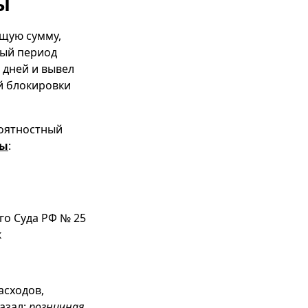
ы
бщую сумму,
ный период
 дней и вывел
ей блокировки
роятностный
зы
:
ого Суда РФ № 25
к
асходов,
азал:
розничная