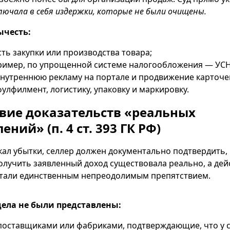
ключала в себя издержки, которые не были очищены.
ычесть:
ть закупки или производства товара;
ример, по упрощенной системе налогообложения — УСН
внутреннюю рекламу на портале и продвижение карточе
улфилмент, логистику, упаковку и маркировку.
твие доказательств «реальных
ений» (п. 4 ст. 393 ГК РФ)
кал убытки, селлер должен документально подтвердить,
лучить заявленный доход существовала реально, а дей
стали единственным непреодолимым препятствием.
ела не были представлены:
поставщиками или фабриками, подтверждающие, что у 