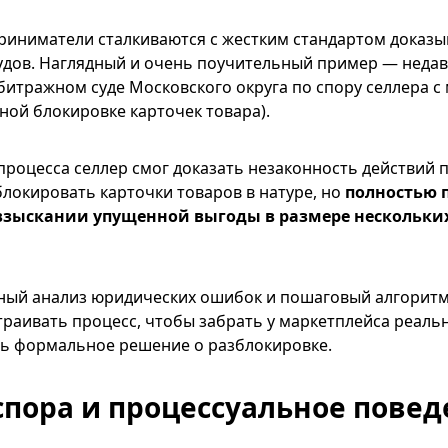
риниматели сталкиваются с жестким стандартом доказ
удов. Наглядный и очень поучительный пример — неда
битражном суде Московского округа по спору селлера с
нной блокировке карточек товара).
 процесса селлер смог доказать незаконность действий 
блокировать карточки товаров в натуре, но
полностью 
 взыскании упущенной выгоды в размере нескольк
ный анализ юридических ошибок и пошаговый алгоритм:
раивать процесс, чтобы забрать у маркетплейса реальн
ть формальное решение о разблокировке.
спора и процессуальное пове