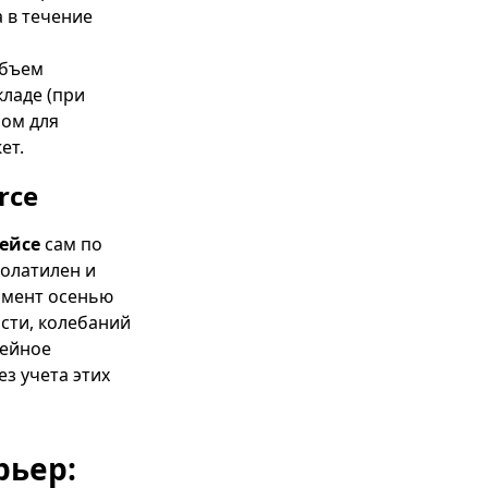
 в течение
объем
кладе (при
мом для
ет.
rce
лейсе
сам по
волатилен и
имент осенью
ости, колебаний
нейное
з учета этих
рьер: