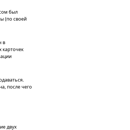
сом был
ы (по своей
н в
 карточек
зации
одаваться.
а, после чего
ие двух