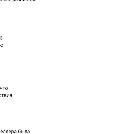
);
к;
 что
ствия
селлера была