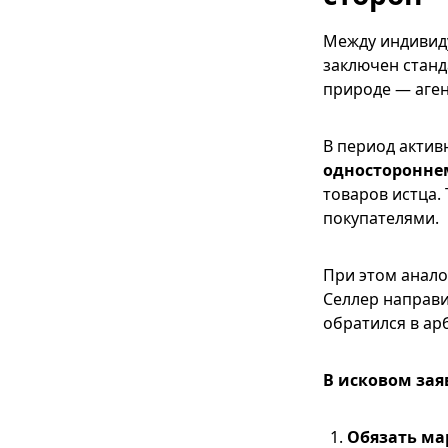
Между индивид
заключен станд
природе — агент
В период актив
односторонне
товаров истца.
покупателями.
При этом анало
Селлер направи
обратился в ар
В исковом зая
Обязать ма