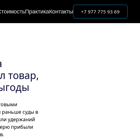
+7 977 775 93 69
Стоимость
Практика
Контакты
а
л товар,
выгоды
говыми
 раньше суды в
или удержаний
отерю прибыли
в.