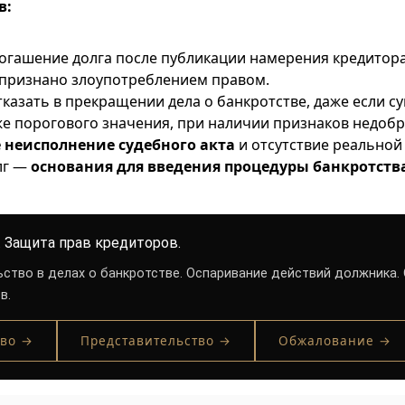
в:
огашение долга после публикации намерения кредитора
признано злоупотреблением правом.
тказать в прекращении дела о банкротстве, даже если с
е порогового значения, при наличии признаков недобр
 неисполнение судебного акта
и отсутствие реально
лг —
основания для введения процедуры банкротств
 Защита прав кредиторов.
ство в делах о банкротстве. Оспаривание действий должника
в.
тво →
Представительство →
Обжалование →