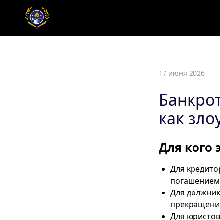
17 июня 2026
Банкрот
как зло
Для кого 
Для кредито
погашением 
Для должник
прекращения
Для юристов