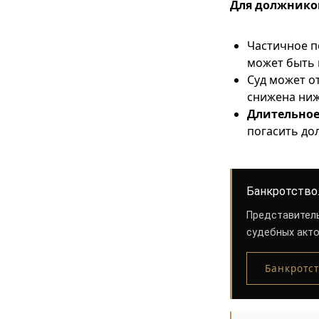
Для должнико
Частичное п
может быть 
Суд может о
снижена ниж
Длительное
погасить до
Банкротство.
Представитель
судебных акто
Банкротс