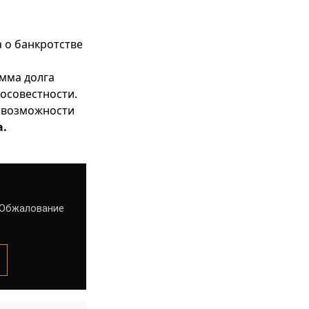
 о банкротстве
умма долга
осовестности.
й возможности
а.
. Обжалование