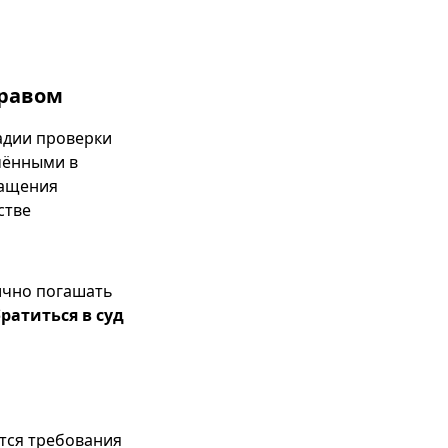
правом
тадии проверки
чёнными в
ращения
стве
тично погашать
ратиться в суд
тся требования