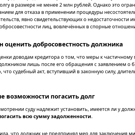
олгу в размере не менее 2 млн рублей. Однако это огра
анием для отказа в применении процедуры несостоятел
тельств, явно свидетельствующих о недостаточности 
обросовестности лиц, вовлечённых в спорные отношен
ан оценить добросовестность должника
ценки доводам кредитора о том, что меры к частичном
должником лишь после его обращения с заявлением о б
о, что судебный акт, вступивший в законную силу, длите
ие возможности погасить долг
мотрении суду надлежит установить, имеется ли у долж
погасить всю сумму задолженности
.
ила, что должник не предпринял мер для заключения м