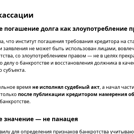
кассации
ое погашение долга как злоупотребление 
ла, что институт погашения требования кредитора на с
 заявления не может быть использован лицами, вовле
тства, со злоупотреблением правом — не в целях прек
о делу о банкротстве и восстановления должника в каче
 субъекта.
ельное время
не исполнял судебный акт
, а начал час
 только
после публикации кредитором намерения об
 банкротстве.
е значение — не панацея
илу для определения признаков банкротства учитываю