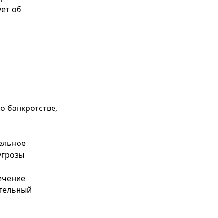
ует об
о банкротстве,
тельное
угрозы
ечение
ительный