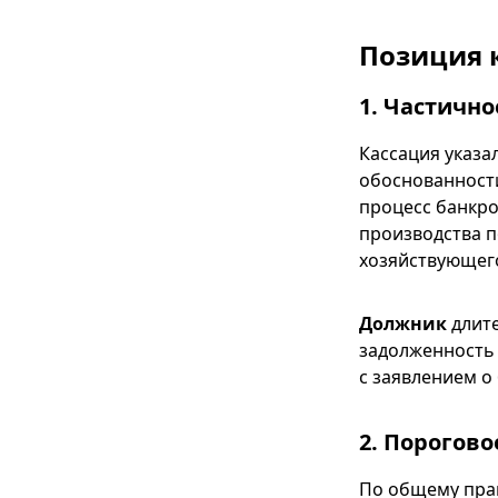
Позиция 
1. Частичн
Кассация указа
обоснованности
процесс банкро
производства п
хозяйствующего
Должник
длит
задолженность
с заявлением о
2. Порогово
По общему прав