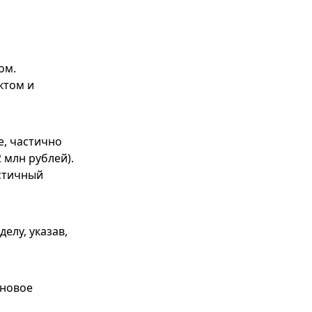
ом.
ктом и
е, частично
 млн рублей).
астичный
елу, указав,
 новое