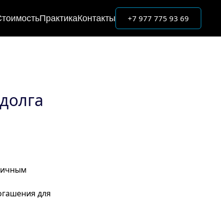
+7 977 775 93 69
Стоимость
Практика
Контакты
 долга
стичным
огашения для