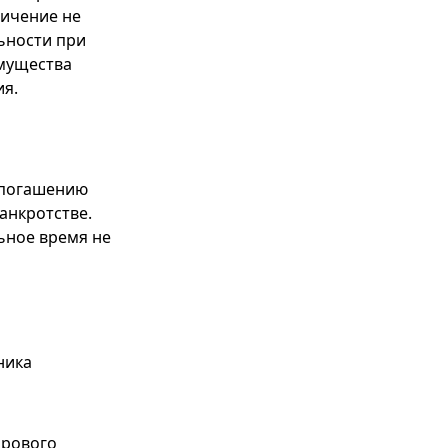
ничение не
ьности при
имущества
ия.
у погашению
анкротстве.
льное время не
ника
ирового