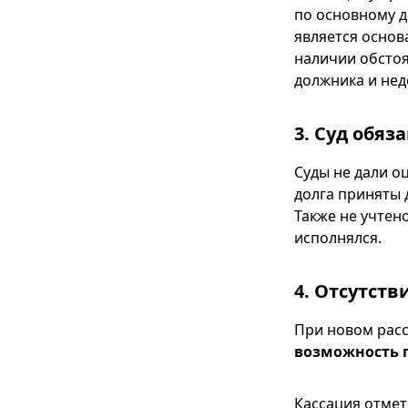
по основному д
является основ
наличии обстоя
должника и нед
3. Суд обяз
Суды не дали о
долга приняты 
Также не учтен
исполнялся.
4. Отсутств
При новом расс
возможность 
Кассация отмет