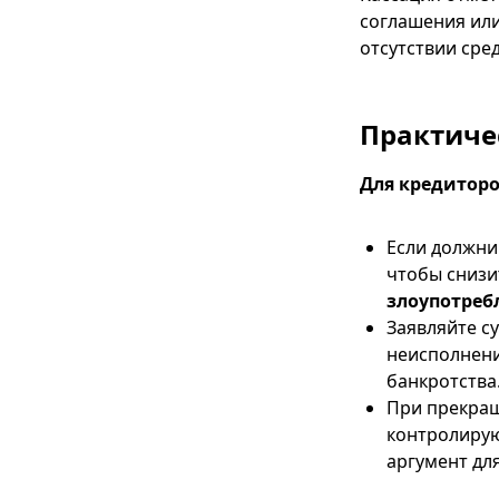
соглашения или
отсутствии сре
Практиче
Для кредиторо
Если должни
чтобы снизи
злоупотреб
Заявляйте с
неисполнени
банкротства
При прекращ
контролирую
аргумент дл